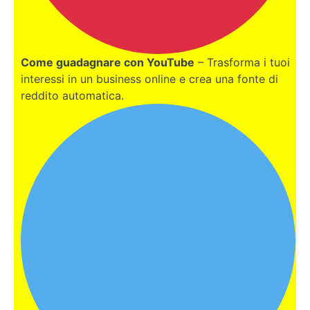
Cut Pro
Come
migliorare
la qualità
Come guadagnare con YouTube
– Trasforma i tuoi
del tuo
video
interessi in un business online e crea una fonte di
reddito automatica.
Quale
attrezzatura
per fare le
riprese
video devi
comprare
I
vantaggi
della
community
su
Youtube
L’importanza
delle
statistiche
su Youtube