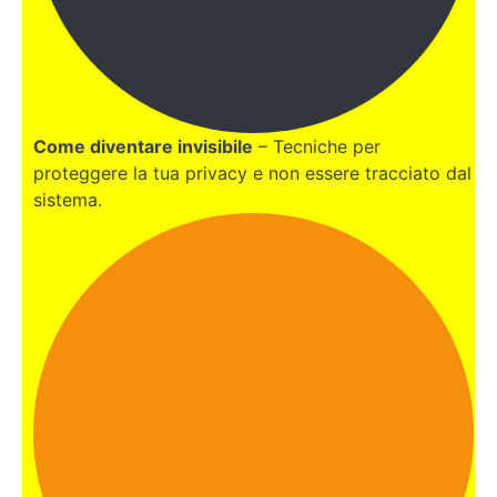
Comprare
iscritti su
Youtube,
conviene?
Comprare
Come diventare invisibile
– Tecniche per
visualizzazioni
proteggere la tua privacy e non essere tracciato dal
su Youtube, è
sistema.
consigliato?
I
titoli
clickbait
e come
usarli
Come
guadagnare
tanti soldi
su Youtube
BONUS
FINALE