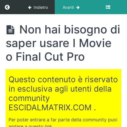
Return to corso: Come aprire un canale YOUT
Indietro
Avanti
Come
Non hai bisogno di
aprire un
canale
saper usare I Movie
YOUTUBE
di
successo
o Final Cut Pro
PRIMA
Questo contenuto è riservato
DI
INIZIARE
in esclusiva agli utenti della
community
PARTE
ESCIDALMATRIX.COM .
PRATICA
Per poter entrare a far parte della community puoi
COME
andare a questo link