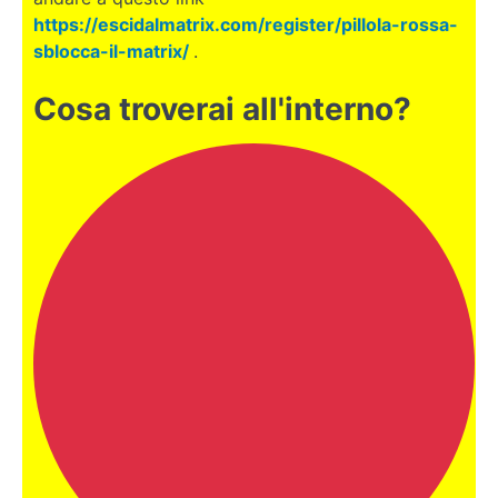
GUADAGNARE
https://escidalmatrix.com/register/pillola-rossa-
CON
YOUTUBE
sblocca-il-matrix/
.
Cosa troverai all'interno?
TRUCCHI
E
SEGRETI
La
psicologia:
come
gestire i
troll ed i
leoni da
tastiera
Non
hai
bisogno
di
saper
usare I
Movie o
Final