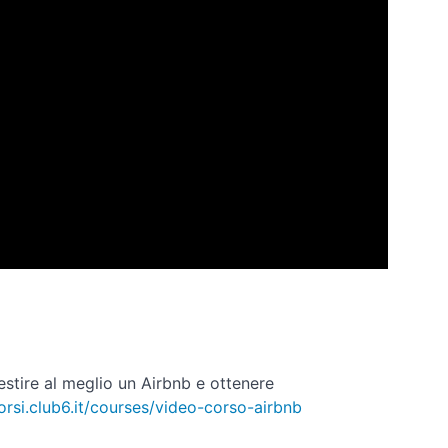
estire al meglio un Airbnb e ottenere
corsi.club6.it/courses/video-corso-airbnb