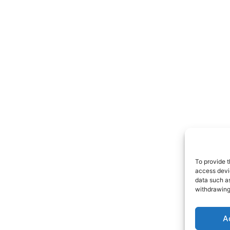
To provide t
access devic
data such as
withdrawing
A