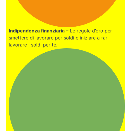
MODULO
4
Bonus
Indipendenza finanziaria
– Le regole d’oro per
smettere di lavorare per soldi e iniziare a far
lavorare i soldi per te.