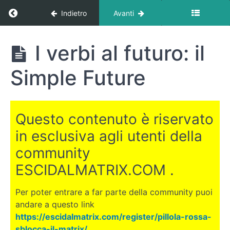
Return to corso: Come imparare l’inglese part
Indietro
Avanti
Come
I verbi al futuro: il
imparare
l'inglese
Simple Future
partendo
da zero
Questo contenuto è riservato
INTRODUZIONE
in esclusiva agli utenti della
community
MODULO
1
ESCIDALMATRIX.COM .
-
Iniziamo
Per poter entrare a far parte della community puoi
andare a questo link
MODULO
https://escidalmatrix.com/register/pillola-rossa-
2
sblocca-il-matrix/
.