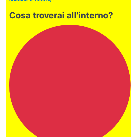
-
I
Cosa troverai all'interno?
verbi
(parte
1)
Il
verbo
essere:
TO BE e
come
coniugarlo
I
verbi al
presente:
il Simple
Present
Il
verbo
avere: TO
HAVE
(GOT) e
come