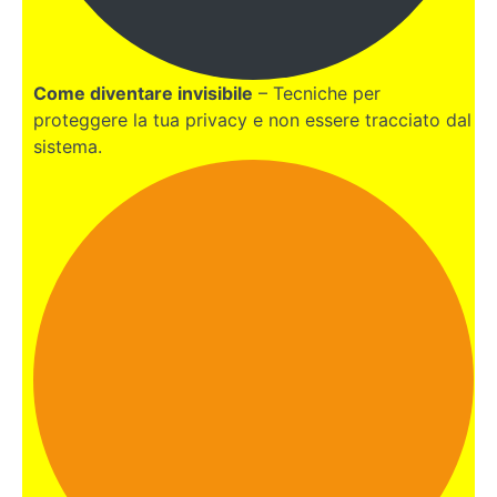
I Verbi
Modali e
come
coniugarli:
dovere,
Come diventare invisibile
– Tecniche per
potere e
proteggere la tua privacy e non essere tracciato dal
volere
sistema.
Le 4
forme di
Condizionale
in inglese:
the 4
Conditionals
MODULO
3
-
I
verbi
(parte
2)