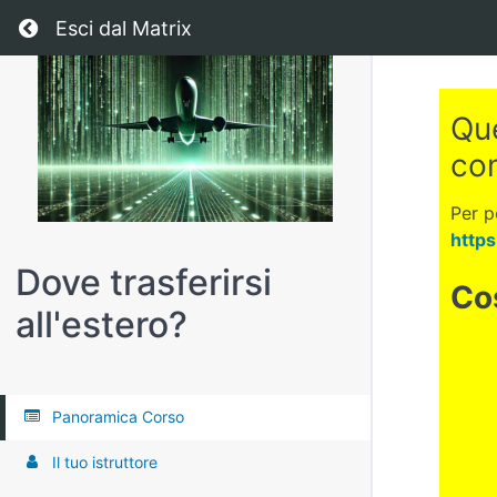
Return to all corsi
Esci dal Matrix
Que
co
Per p
https
Dove trasferirsi
Cos
all'estero?
Panoramica Corso
Il tuo istruttore