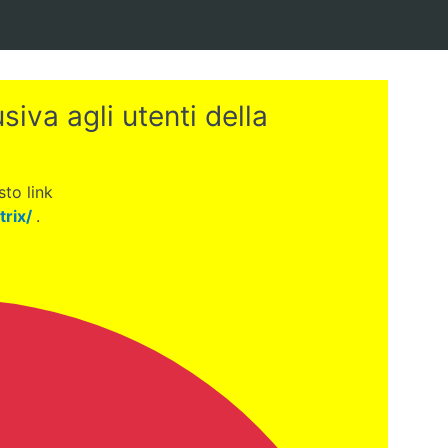
iva agli utenti della
to link
trix/
.