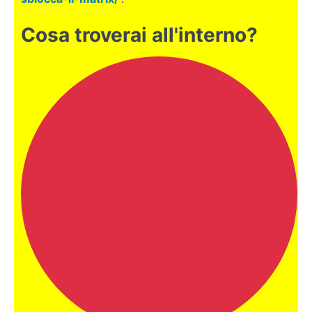
3
Cosa troverai all'interno?
Parte
4
Parte
5
Le
sottomodalità
Le
sottomodalità
VISIVE
Le
sottomodalità
AUDITIVE
Le
sottomodalità
CINESTETICHE