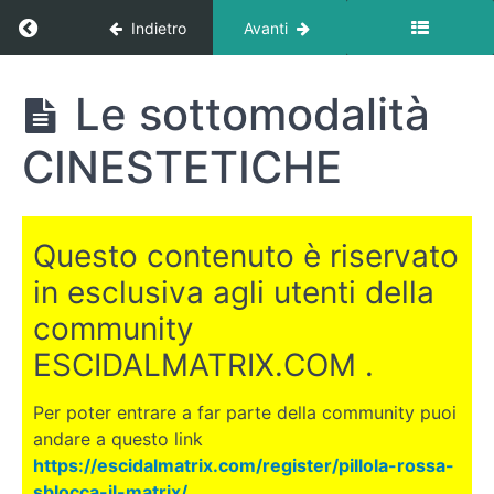
Return to corso: PNL: Dalla A alla Z (Corso Ba
Indietro
Avanti
PNL:
Le sottomodalità
Dalla A
alla Z
CINESTETICHE
(Corso
Base)
Questo contenuto è riservato
Parte
in esclusiva agli utenti della
1
-
community
Introduzione
ESCIDALMATRIX.COM .
Parte
Per poter entrare a far parte della community puoi
2
andare a questo link
https://escidalmatrix.com/register/pillola-rossa-
Parte
sblocca-il-matrix/
.