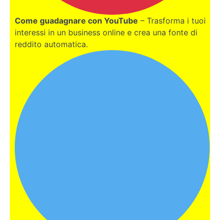
Parte
6
Come guadagnare con YouTube
– Trasforma i tuoi
interessi in un business online e crea una fonte di
reddito automatica.
Parte
7
Parte
8
Parte
9
Parte
10
Parte
11