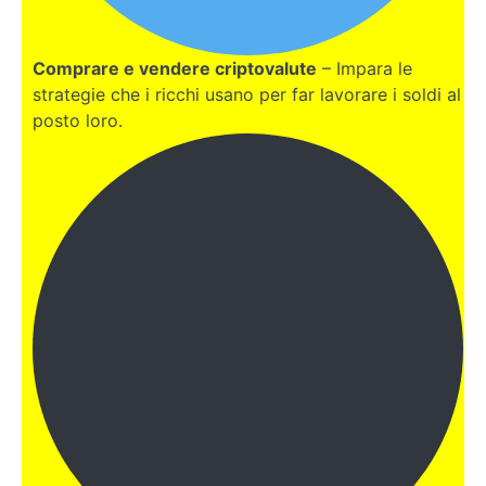
Comprare e vendere criptovalute
– Impara le
strategie che i ricchi usano per far lavorare i soldi al
posto loro.