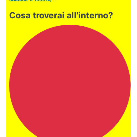
PASSO
SUCCESSIVO
Cosa troverai all'interno?
BINANCE
SI
INIZIA
AD
OPERARE
SERIAMENTE
BONUS:
INFORMAZIONI
UTILI
Metamask:
un
portafoglio
per fare
acquisti