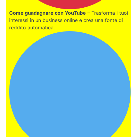
online con
le cripto
Come guadagnare con YouTube
– Trasforma i tuoi
interessi in un business online e crea una fonte di
Quante
reddito automatica.
tasse si
pagano
quando
si
vendono
le
cripto?
Attenzione:
Come
riconoscere
le truffe nel
mondo
Cripto!
Cosa
sono
i Rug
Pull?