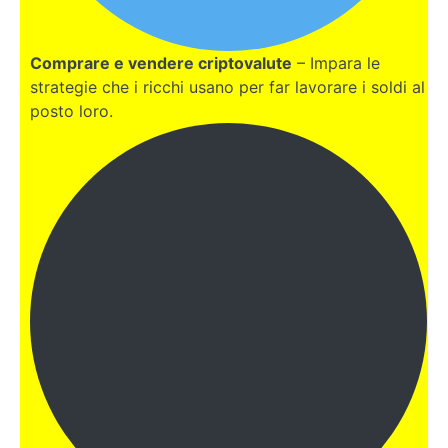
Intervista
all'esperto:
Comprare e vendere criptovalute
– Impara le
Filippo
strategie che i ricchi usano per far lavorare i soldi al
Angeloni -
Le basi
posto loro.
per
imparare a
investire in
Crypto
Intervista
all'esperto:
Marco
Cavicchioli
- E'
possibile
entrare
ora nel
mondo
Crypto?
Intervista
all'esperto: