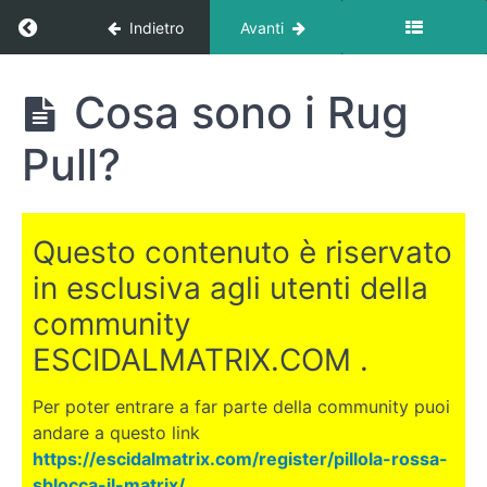
Return to corso: Come comprare e vendere Cri
Indietro
Avanti
Come
Cosa sono i Rug
comprare e
vendere
Pull?
Criptovalute
(pratica)
Questo contenuto è riservato
LE
in esclusiva agli utenti della
BASI
community
INIZIAMO
ESCIDALMATRIX.COM .
CON
LA
Per poter entrare a far parte della community puoi
PRATICA
andare a questo link
https://escidalmatrix.com/register/pillola-rossa-
IL
sblocca-il-matrix/
.