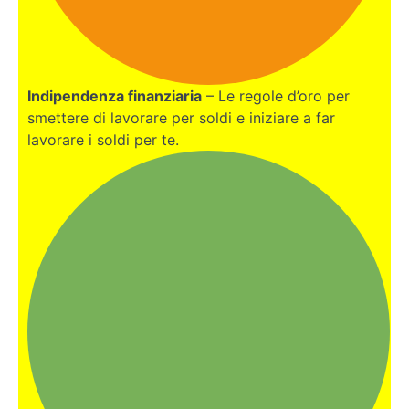
Sicurezza
delle tue
cripto:
cold
Indipendenza finanziaria
– Le regole d’oro per
wallet vs
smettere di lavorare per soldi e iniziare a far
hot wallet
lavorare i soldi per te.
FISCALITA'
E
TASSE