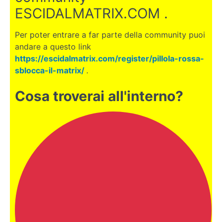
PASSO
ESCIDALMATRIX.COM .
SUCCESSIVO
Per poter entrare a far parte della community puoi
BINANCE
andare a questo link
https://escidalmatrix.com/register/pillola-rossa-
SI
sblocca-il-matrix/
.
INIZIA
AD
Cosa troverai all'interno?
OPERARE
SERIAMENTE
BONUS:
INFORMAZIONI
UTILI
Metamask:
un
portafoglio
per fare
acquisti