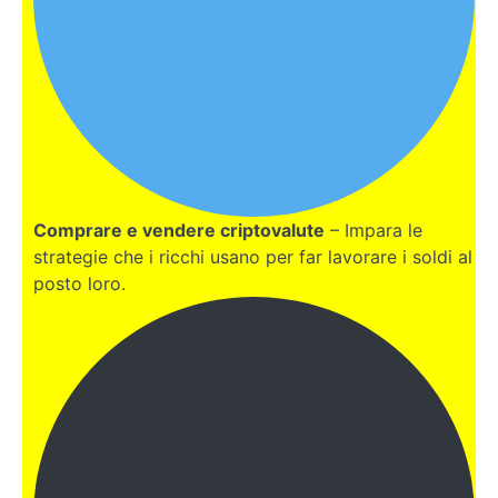
Intervista
all'esperto:
Filippo
Angeloni -
Le basi
per
imparare a
investire in
Crypto
Comprare e vendere criptovalute
– Impara le
Intervista
strategie che i ricchi usano per far lavorare i soldi al
all'esperto:
posto loro.
Marco
Cavicchioli
- E'
possibile
entrare
ora nel
mondo
Crypto?
Intervista
all'esperto: