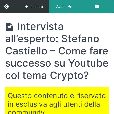
Return to corso: Come comprare e vendere Cri
Indietro
Avanti
Come
Intervista
comprare e
vendere
all’esperto: Stefano
Criptovalute
(pratica)
Castiello – Come fare
successo su Youtube
LE
BASI
col tema Crypto?
INIZIAMO
CON
LA
Questo contenuto è riservato
PRATICA
in esclusiva agli utenti della
IL
community