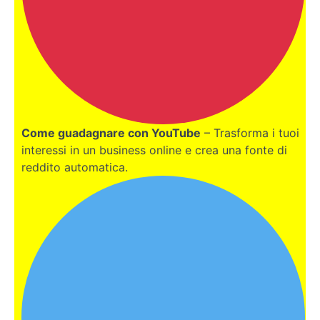
online con
le cripto
Quante
tasse si
pagano
quando
si
vendono
le
Come guadagnare con YouTube
– Trasforma i tuoi
cripto?
interessi in un business online e crea una fonte di
reddito automatica.
Attenzione:
Come
riconoscere
le truffe nel
mondo
Cripto!
Cosa
sono
i Rug
Pull?