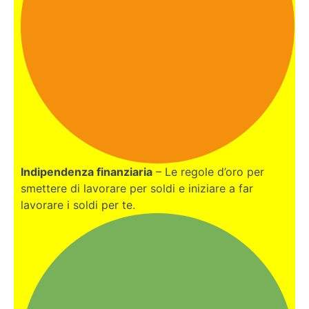
Sicurezza
delle tue
cripto:
cold
wallet vs
hot wallet
FISCALITA'
E
TASSE
Indipendenza finanziaria
– Le regole d’oro per
smettere di lavorare per soldi e iniziare a far
lavorare i soldi per te.