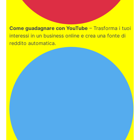
La
rete
wifi
gratuita
non è
Come guadagnare con YouTube
– Trasforma i tuoi
gratuita
interessi in un business online e crea una fonte di
reddito automatica.
Aprire
una
email
Proton
La doppia
autenticazione
Quale
browser
utilizzare
Come
cancellare
i propri
dati dai
browser