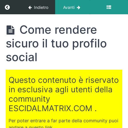
Return to corso: Come diventare invisibile
Indietro
Avanti
Come
Come rendere
diventare
invisibile
sicuro il tuo profilo
social
INTRODUZIONE
Essere
Questo contenuto è riservato
invisibili:
la
in esclusiva agli utenti della
tua
community
attrezzatura
ESCIDALMATRIX.COM .
La
sicurezza
Per poter entrare a far parte della community puoi
in
andare a questo link