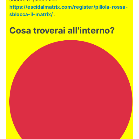
rete:
https://escidalmatrix.com/register/pillola-rossa-
muoversi
sblocca-il-matrix/
.
su
internet
Cosa troverai all'interno?
Tutto
quello che
scriviamo e
pubblichiamo
su internet è
pubblico
Ecco
come gli
agenti
governativi
si sono
infiltrati in
Google e
Facebook
Usare
una
VPN