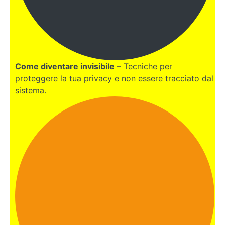
Come
rimuovere
i propri
dati dal
motore di
ricerca
Google
Come diventare invisibile
– Tecniche per
Tenere
proteggere la tua privacy e non essere tracciato dal
al
sistema.
sicuro
telefonate,
messaggi
e
password
Diventare
invisibili
nella
vita
reale