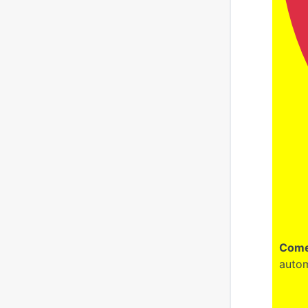
Come
autom