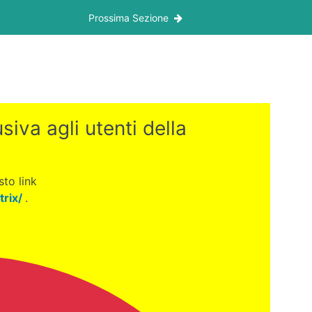
Prossima Sezione
iva agli utenti della
to link
trix/
.