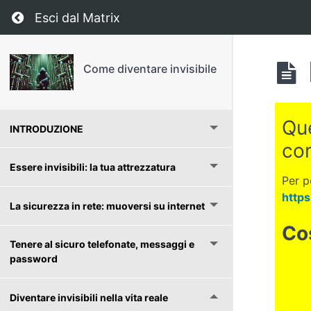
Return to corso: Come diventare invisibile
Esci dal Matrix
Come diventare invisibile
Que
INTRODUZIONE
co
Essere invisibili: la tua attrezzatura
Per p
https
La sicurezza in rete: muoversi su internet
Cos
Tenere al sicuro telefonate, messaggi e
password
Diventare invisibili nella vita reale