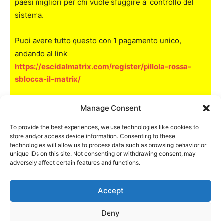
paesi migliori per chi vuole sfuggire al controllo del
sistema.
Puoi avere tutto questo con 1 pagamento unico,
andando al link
https://escidalmatrix.com/register/pillola-rossa-
sblocca-il-matrix/
Manage Consent
Nome utente o email
To provide the best experiences, we use technologies like cookies to
store and/or access device information. Consenting to these
technologies will allow us to process data such as browsing behavior or
Password
unique IDs on this site. Not consenting or withdrawing consent, may
adversely affect certain features and functions.
Accept
Ricordami
Deny