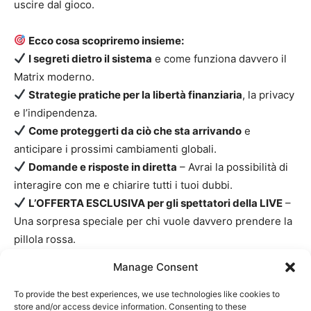
uscire dal gioco.
Ecco cosa scopriremo insieme:
I segreti dietro il sistema
e come funziona davvero il
Matrix moderno.
Strategie pratiche per la libertà finanziaria
, la privacy
e l’indipendenza.
Come proteggerti da ciò che sta arrivando
e
anticipare i prossimi cambiamenti globali.
Domande e risposte in diretta
– Avrai la possibilità di
interagire con me e chiarire tutti i tuoi dubbi.
L’OFFERTA ESCLUSIVA per gli spettatori della LIVE
–
Una sorpresa speciale per chi vuole davvero prendere la
pillola rossa.
Manage Consent
Non perdere questa opportunità unica.
Una volta che
conoscerai certe informazioni, non potrai più tornare
To provide the best experiences, we use technologies like cookies to
store and/or access device information. Consenting to these