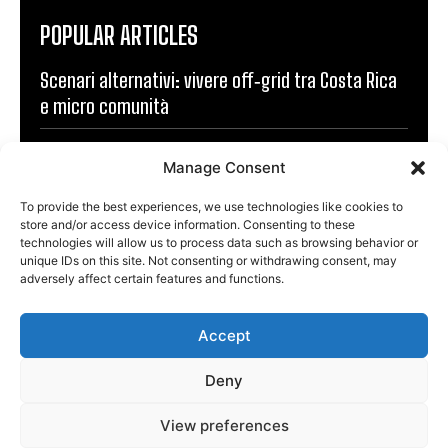
POPULAR ARTICLES
Scenari alternativi: vivere off‑grid tra Costa Rica
e micro comunità
Hai un sito web? Aiutaci a far conoscere Villaggio
Manage Consent
Costa Rica
To provide the best experiences, we use technologies like cookies to
Cerchiamo agenti per vendere appartamenti in
store and/or access device information. Consenting to these
technologies will allow us to process data such as browsing behavior or
Costa Rica
unique IDs on this site. Not consenting or withdrawing consent, may
adversely affect certain features and functions.
Criptovalute e libertà: realtà autonoma o nuova
gabbia digitale?
Accept
Simulazioni sociali: come i mass media modellano
Deny
la realtà (e come uscirne)
View preferences