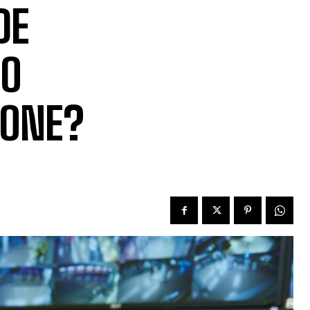
DE
LO
IONE?