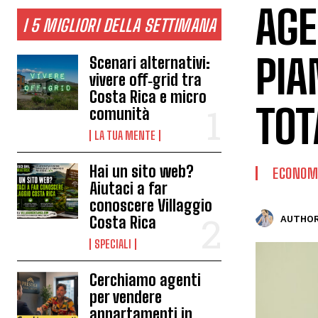
AGE
I 5 MIGLIORI DELLA SETTIMANA
PIA
Scenari alternativi:
vivere off‑grid tra
Costa Rica e micro
TOT
comunità
LA TUA MENTE
Hai un sito web?
ECONOMI
Aiutaci a far
conoscere Villaggio
Costa Rica
AUTHOR
SPECIALI
Cerchiamo agenti
per vendere
appartamenti in