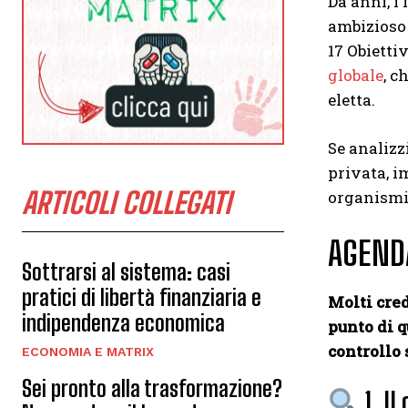
Da anni, i
ambizioso 
17 Obietti
globale
, c
eletta.
Se analizz
privata, i
ARTICOLI COLLEGATI
organismi
AGENDA
Sottrarsi al sistema: casi
pratici di libertà finanziaria e
Molti cred
indipendenza economica
punto di q
controllo
ECONOMIA E MATRIX
Sei pronto alla trasformazione?
1. Il