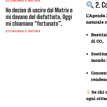
ECONOMIA E MATRIX
2. C
Ho deciso di uscire dal Matrix e
L’Agenda 
mi davano del disfattista. Oggi
naturale c
mi chiamano “fortunato”.
ECONOMIA E MATRIX
Restriz
di CO₂.
Sostituz
mondo i
Concent
rendend
Se chi c
ogni citt