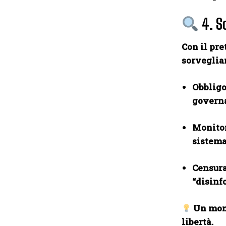
4. So
Con il pre
sorveglian
Obbligo 
governa
Monitor
sistema
Censura
“disinf
Un mond
libertà.