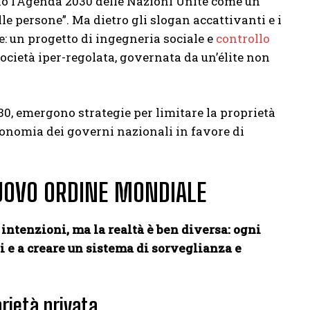
tano l’Agenda 2030 delle Nazioni Unite come un
lle persone”. Ma dietro gli slogan accattivanti e i
te: un progetto di ingegneria sociale e
controllo
 società iper-regolata, governata da un’élite non
030, emergono strategie per limitare la proprietà
utonomia dei governi nazionali in favore di
NUOVO ORDINE MONDIALE
intenzioni, ma la realtà è ben diversa: ogni
i e a creare un sistema di sorveglianza e
prietà privata