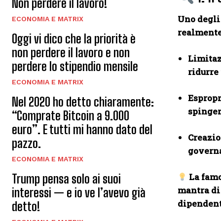
Non perdere il lavoro!
Uno degli 
ECONOMIA E MATRIX
realment
Oggi vi dico che la priorità è
non perdere il lavoro e non
Limitaz
perdere lo stipendio mensile
ridurre
ECONOMIA E MATRIX
Espropr
Nel 2020 ho detto chiaramente:
spingere
“Comprate Bitcoin a 9.000
euro”. E tutti mi hanno dato del
Creazion
pazzo.
governa
ECONOMIA E MATRIX
La famo
Trump pensa solo ai suoi
mantra di
interessi — e io ve l’avevo già
dipendent
detto!