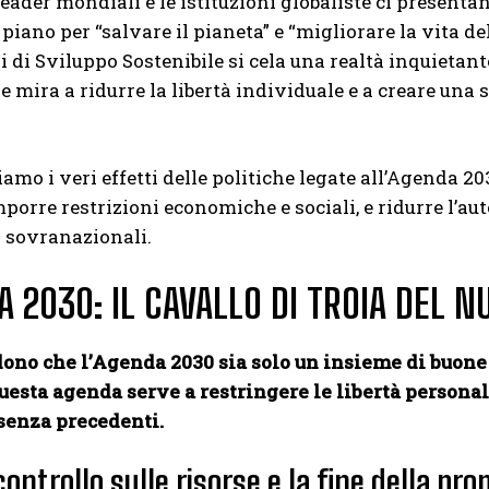
 leader mondiali e le istituzioni globaliste ci presen
piano per “salvare il pianeta” e “migliorare la vita de
vi di Sviluppo Sostenibile si cela una realtà inquietan
he mira a ridurre la libertà individuale e a creare una
iamo i veri effetti delle politiche legate all’Agenda 2
mporre restrizioni economiche e sociali, e ridurre l’a
 sovranazionali.
 2030: IL CAVALLO DI TROIA DEL 
ono che l’Agenda 2030 sia solo un insieme di buone 
uesta agenda serve a restringere le libertà personal
 senza precedenti.
 controllo sulle risorse e la fine della pro