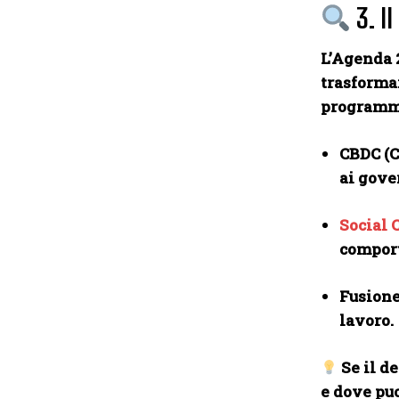
3. I
L’Agenda 
trasforma
programm
CBDC (C
ai gove
Social 
comport
Fusione
lavoro.
Se il d
e dove pu