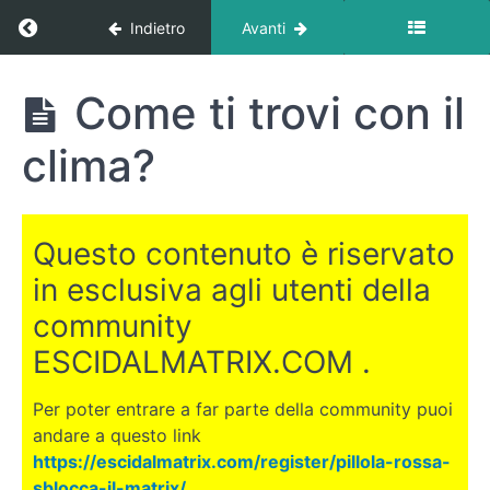
Return to corso: Dove trasferirsi all’estero?
Indietro
Avanti
Dove
Come ti trovi con il
trasferirsi
all'estero?
clima?
INTRODUZIONE
Questo contenuto è riservato
LE
in esclusiva agli utenti della
CANARIE
community
ESCIDALMATRIX.COM .
DUBAI
Per poter entrare a far parte della community puoi
Introduzione
andare a questo link
a Dubai
https://escidalmatrix.com/register/pillola-rossa-
sblocca-il-matrix/
.