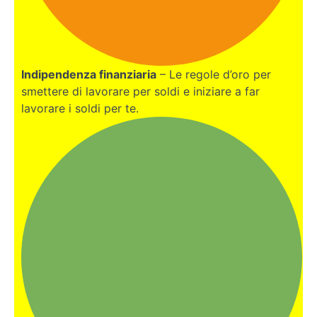
VALENCIA
GIAPPONE
Indipendenza finanziaria
– Le regole d’oro per
smettere di lavorare per soldi e iniziare a far
BONUS:
lavorare i soldi per te.
NOMADE
DIGITALE