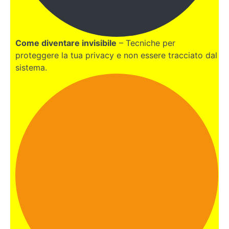
di
Samuel a
Nico de
Corato
Come diventare invisibile
– Tecniche per
Come
richiedere
proteggere la tua privacy e non essere tracciato dal
una
sistema.
consulenza
a Nico de
Corato per
Dubai
EGITTO
COSTA
RICA
MALTA
PERU'