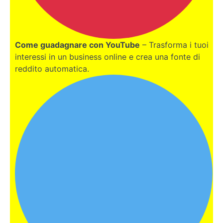
acquisto
di un
immobile
Come guadagnare con YouTube
– Trasforma i tuoi
Opportunità
lavorative e
interessi in un business online e crea una fonte di
carriera
reddito automatica.
Servizio
sanitario:
come
funziona?
Mezzi di
trasporto
per le
isole
Vita
quotidiana
e
tradizioni