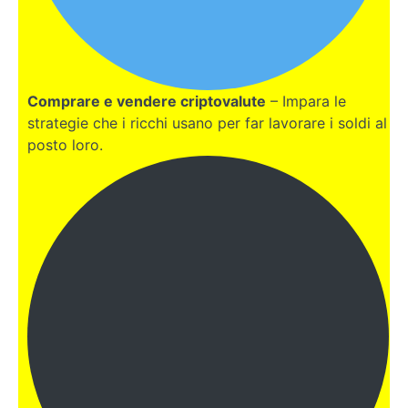
Chi
siamo
Pro e
contro
Comprare e vendere criptovalute
– Impara le
Come
strategie che i ricchi usano per far lavorare i soldi al
richiedere
una
posto loro.
consulenza
diretta a
Susy e
Lorenzo
DUBAI
EGITTO
COSTA
RICA