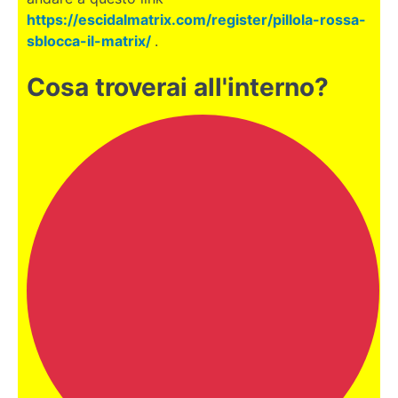
buona
https://escidalmatrix.com/register/pillola-rossa-
scelta?
sblocca-il-matrix/
.
Documenti,
visti e
Cosa troverai all'interno?
permessi
di
soggiorno
La
differenza
tra le 7
isole
Costo
della
vita
Considerazioni
sulla lingua
Alloggi,
affitti o