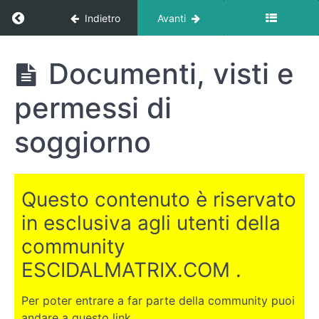
Return to corso: Dove trasferirsi all’estero?
Indietro
Avanti
Dove
Documenti, visti e
trasferirsi
all'estero?
permessi di
soggiorno
INTRODUZIONE
LE
Questo contenuto è riservato
CANARIE
in esclusiva agli utenti della
Introduzione
community
alle Canarie
ESCIDALMATRIX.COM .
Perchè
le Canarie
potrebbero
Per poter entrare a far parte della community puoi
essere una
andare a questo link