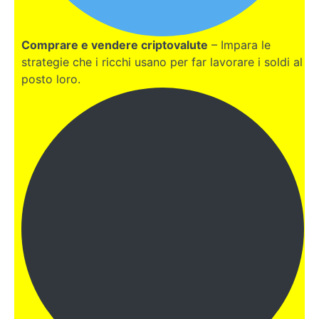
Sanità e
affitti a
Comprare e vendere criptovalute
– Impara le
Valencia
strategie che i ricchi usano per far lavorare i soldi al
posto loro.
Comunità
spagnola
e fiscalità
a
Valencia
Consigli
per il
trasferimento
a Valencia
Inclusività e
precisazioni
varie su
Valencia
GIAPPONE