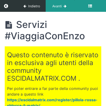
Return to corso: Dove trasferirsi all’estero?
Indietro
Avanti
Dove
Servizi
trasferirsi
all'estero?
#ViaggiaConEnzo
INTRODUZIONE
Questo contenuto è riservato
LE
in esclusiva agli utenti della
CANARIE
community
ESCIDALMATRIX.COM .
DUBAI
Per poter entrare a far parte della community puoi
EGITTO
andare a questo link
https://escidalmatrix.com/register/pillola-rossa-
COSTA
sblocca-il-matrix/
.