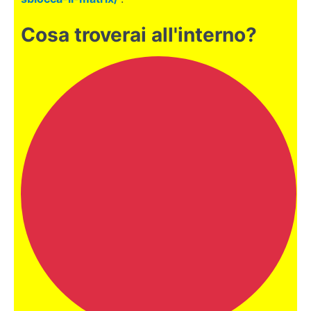
RICA
Cosa troverai all'interno?
MALTA
PERU'
VALENCIA
Trasferirsi
a
Valencia
Chi è
Vincenzo?
Come nasce
#ViaggiaConEnzo
Servizi
#ViaggiaConEnzo