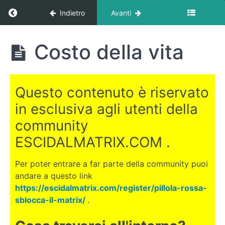
Return to corso: Dove trasferirsi all’estero?
Indietro
Avanti
Dove
Costo della vita
trasferirsi
all'estero?
Questo contenuto è riservato
INTRODUZIONE
in esclusiva agli utenti della
community
LE
ESCIDALMATRIX.COM .
CANARIE
Per poter entrare a far parte della community puoi
Introduzione
andare a questo link
alle Canarie
https://escidalmatrix.com/register/pillola-rossa-
Perchè
sblocca-il-matrix/
.
le Canarie
potrebbero
essere una