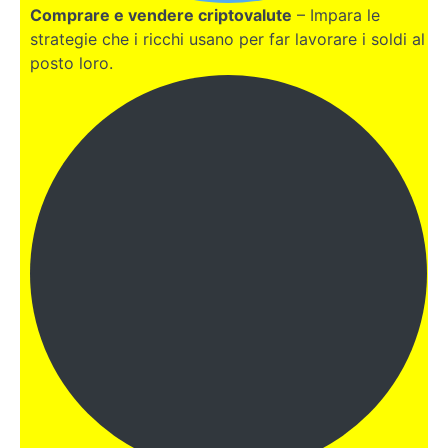
Chi
Comprare e vendere criptovalute
– Impara le
siamo
strategie che i ricchi usano per far lavorare i soldi al
posto loro.
Pro e
contro
Come
richiedere
una
consulenza
diretta a
Susy e
Lorenzo
DUBAI
EGITTO
COSTA
RICA