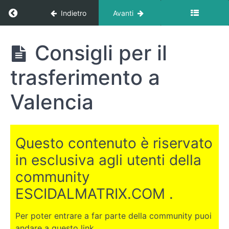
Return to corso: Dove trasferirsi all’estero?
Indietro
Avanti
Dove
Consigli per il
trasferirsi
all'estero?
trasferimento a
Valencia
INTRODUZIONE
LE
Questo contenuto è riservato
CANARIE
in esclusiva agli utenti della
DUBAI
community
ESCIDALMATRIX.COM .
EGITTO
Per poter entrare a far parte della community puoi
COSTA
andare a questo link