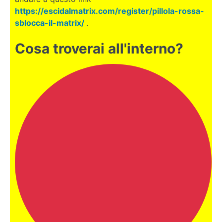
RICA
https://escidalmatrix.com/register/pillola-rossa-
sblocca-il-matrix/
.
MALTA
Cosa troverai all'interno?
PERU'
VALENCIA
Trasferirsi
a
Valencia
Chi è
Vincenzo?
Come nasce
#ViaggiaConEnzo
Servizi
#ViaggiaConEnzo