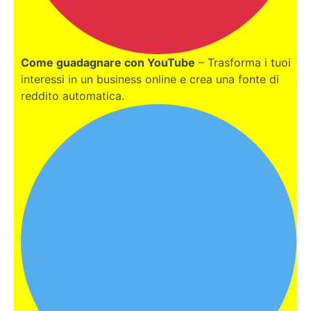
Perchè
scegliere
Valencia?
Come guadagnare con YouTube
– Trasforma i tuoi
Com'è il
interessi in un business online e crea una fonte di
clima a
reddito automatica.
Valencia?
Posizione
in
Spagna e
sicurezza
a
Valencia
I
trasporti
a
Valencia
Opportunità
lavorative a
Valencia