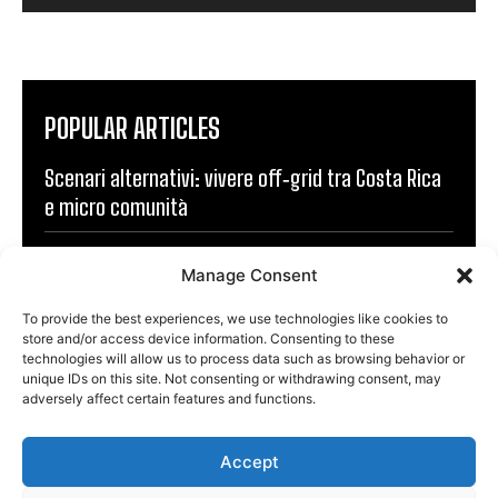
POPULAR ARTICLES
Scenari alternativi: vivere off‑grid tra Costa Rica
e micro comunità
Hai un sito web? Aiutaci a far conoscere Villaggio
Manage Consent
Costa Rica
To provide the best experiences, we use technologies like cookies to
Cerchiamo agenti per vendere appartamenti in
store and/or access device information. Consenting to these
technologies will allow us to process data such as browsing behavior or
Costa Rica
unique IDs on this site. Not consenting or withdrawing consent, may
adversely affect certain features and functions.
Criptovalute e libertà: realtà autonoma o nuova
gabbia digitale?
Accept
Simulazioni sociali: come i mass media modellano