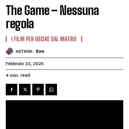
The Game – Nessuna
regola
I FILM PER USCIRE DAL MATRIX
Eon
AUTHOR:
Febbraio 23, 2025
read
4
min.